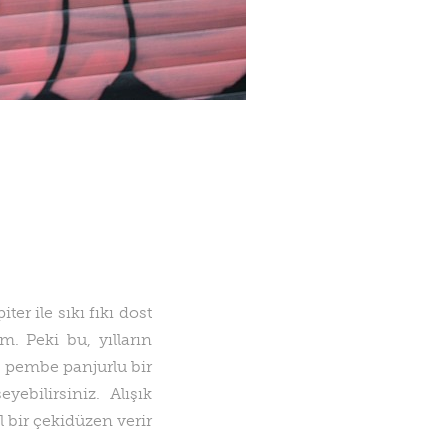
er ile sıkı fıkı dost
. Peki bu, yılların
 pembe panjurlu bir
ebilirsiniz. Alışık
l bir çekidüzen verir