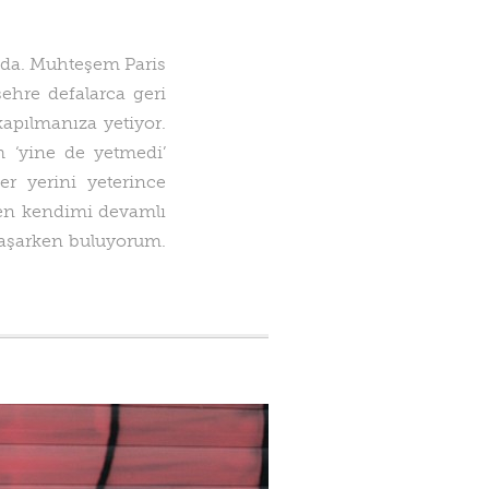
gda. Muhteşem Paris
ehre defalarca geri
apılmanıza yetiyor.
 ‘yine de yetmedi’
r yerini yeterince
en kendimi devamlı
yaşarken buluyorum.