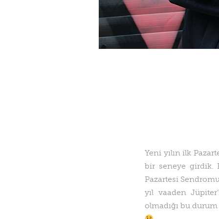
Yeni yılın ilk Pazar
bir seneye girdik. 
Pazartesi Sendromu
yıl vaaden Jüpiter’
olmadığı bu durum ka