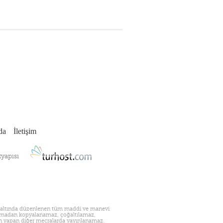
da
İletişim
tyapısı
nunu altında düzenlenen tüm maddi ve manevi
ni olmadan kopyalanamaz, çoğaltılamaz,
ayın yapan diğer mecralarda yayınlanamaz.