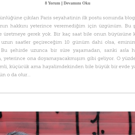
8 Yorum
|
Devamını Oku
ünlüğüne çıkılan Paris seyahatinin ilk postu sonunda blo
ının hakkını yeterince veremediğim için üzgünüm. Bu ş
 üretmeye gerek yok. Bir kaç saat bile onun büyüsüne k
 uzun saatler geçireceğim 10 günüm dahi olsa, eminim
 Bu şehirde uzunca bir süre yaşamadan, sanki asla he
 yeterince ona doyamayacakmışım gibi geliyor. O yüzd
imli, küçücük ama hayalimdekinden bile büyük bir evde 
gün o da olur…