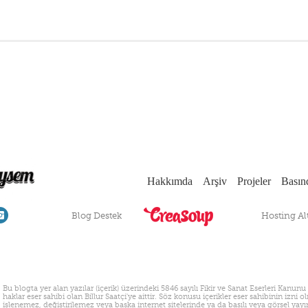
Hakkımda
Arşiv
Projeler
Basın
Blog Destek
Hosting Al
Bu blogta yer alan yazılar (içerik) üzerindeki 5846 sayılı Fikir ve Sanat Eserleri Ka
haklar eser sahibi olan Billur Saatçi'ye aittir. Söz konusu içerikler eser sahibinin iz
işlenemez, değiştirilemez veya başka internet sitelerinde ya da basılı veya görsel y