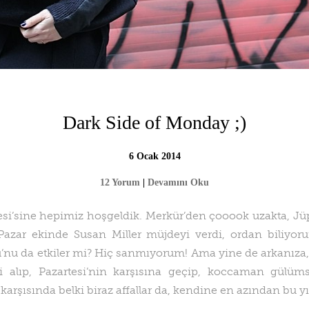
Dark Side of Monday ;)
6 Ocak 2014
12 Yorum
|
Devamını Oku
tesi’sine hepimiz hoşgeldik. Merkür’den çooook uzakta, Jüpit
Pazar ekinde Susan Miller müjdeyi verdi, ordan biliyorum
’nu da etkiler mi? Hiç sanmıyorum! Ama yine de arkanıza,
i alıp, Pazartesi’nin karşısına geçip, koccaman gülümsey
rşısında belki biraz affallar da, kendine en azından bu yı