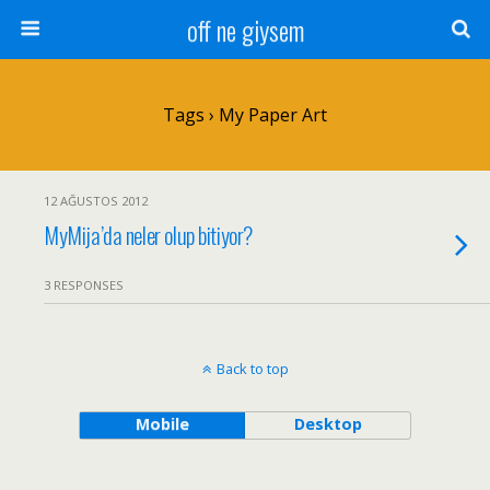
off ne giysem
Tags › My Paper Art
12 AĞUSTOS 2012
MyMija’da neler olup bitiyor?
3 RESPONSES
Back to top
Mobile
Desktop