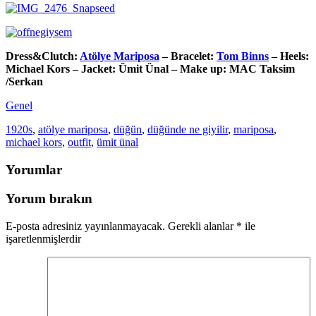
Dress&Clutch:
Atölye Mariposa
– Bracelet:
Tom Binns
– Heels:
Michael Kors – Jacket: Ümit Ünal – Make up: MAC Taksim
/Serkan
Genel
1920s
,
atölye mariposa
,
düğün
,
düğünde ne giyilir
,
mariposa
,
michael kors
,
outfit
,
ümit ünal
Yorumlar
Yorum bırakın
E-posta adresiniz yayınlanmayacak.
Gerekli alanlar
*
ile
işaretlenmişlerdir