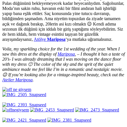
Palas düğününü bekleyemeyecek kadar heyecanlıydım. Sağolsunlar,
Moda’nın sakin ruhu, havanın eski bir filmi andıran hali işbirliği
yapıp bana eşlik ettiler. Saç konusunda yine tutucu davranıp,
bildiğimden şaşmadım. Ama niyetim topuzdan da ziyade tamamen
açık ve dağınık bırakıp, 20lerin asi kızı olmaktı 😉 Kendi adıma
sezonun ilk düğünü için iddalı bir giriş yaptığımı söyleyebilirim. Siz
de hem iddalı, hem vintage esintisi taşıyan bir güzellik
arayışındaysanız,
Atölye
Mariposa
‘ya mutlaka uğramalısınız.
Voila, my sparkling choice for the 1st wedding of the year. When I
saw this dress at the display of
Mariposa
, – I thought it has a taste of
20’s- I was already dreaming that I was moving on the dance floor
with my dress 🙂 The color of the sky and the sprit of the quiet
ambiance made me feel like I’m in a romantic and nostalgic movie.
😉 If you’re looking also for a vintage-inspired beauty, check out the
Atelier Mariposa
.