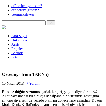
off ne hediye alsam?
off nereye gitsem?
#gününkahvesi
Ana Sayfa
Hakkımda
Arşiv
Projeler
Basında
İletişim
Greetings from 1920’s ;)
10 Nisan 2013
|
7 Yorum
Bu sene
düğün sezonu
na parlak bir giriş yaptım diyebilirim. 😉
20ler havasındaki bu elbiseyi
Mariposa
‘nın vitrininde gördüğüm
an, onu giyersem bir gecede o yıllara döneceğime emindim. Düğün
Moda Deniz Klübü’ndeydi, ama ben elbiseyi giymek için bir Pera