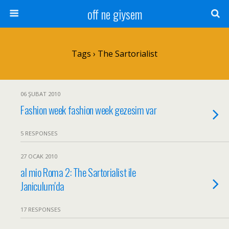
off ne giysem
Tags › The Sartorialist
06 ŞUBAT 2010
Fashion week fashion week gezesim var
5 RESPONSES
27 OCAK 2010
al mio Roma 2: The Sartorialist ile
Janiculum'da
17 RESPONSES