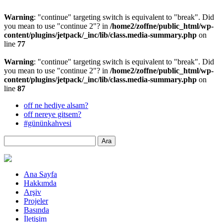
Warning
: "continue" targeting switch is equivalent to "break". Did
you mean to use "continue 2"? in
/home2/zoffne/public_html/wp-
content/plugins/jetpack/_inc/lib/class.media-summary.php
on
line
77
Warning
: "continue" targeting switch is equivalent to "break". Did
you mean to use "continue 2"? in
/home2/zoffne/public_html/wp-
content/plugins/jetpack/_inc/lib/class.media-summary.php
on
line
87
off ne hediye alsam?
off nereye gitsem?
#gününkahvesi
Ana Sayfa
Hakkımda
Arşiv
Projeler
Basında
İletişim