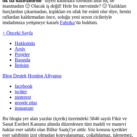
dk da hazırlanırım”
diyen kadınlara özendim ama hiç de
inanmadım 🙂 Olacak iş değil! Hele bu mevsimde? 🙂 Yazlıkları
hurçlardan çıkarmadan, kışlıkları en ufak bir esinti olur diye, henüz
raflardan kaldırmadan önce, soluğu yeni sezon cicileriyle
imdadımıza yetişmeye kararlı
Fabrika
‘da buldum.
< Önceki Sayfa
Hakkımda
Arşiv
Projeler
Basında
İletişim
Blog Destek
Hosting Altyapısı
facebook
twitter
pinterest
google plus
instagram
Bu blogta yer alan yazılar (içerik) üzerindeki 5846 sayılı Fikir ve
Sanat Eserleri Kanunu altında düzenlenen tüm maddi ve manevi
haklar eser sahibi olan Billur Saatçi'ye aittir. Söz konusu içerikler
eser sahibinin izni olmadan kopyalanamaz, çoğaltılamaz, işlenemez,