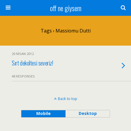
off ne giysem
Tags › Massiomu Dutti
20 NISAN 2012
Sırt dekoltesi severiz!
48 RESPONSES
Back to top
Mobile
Desktop