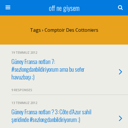
off ne giysem
Tags › Comptoir Des Cottoniers
19 TEMMUZ 2012
Güney Fransa notları 7:
#sezlongdanbildiriyorum ama bu sefer
havuzbaşı ;)
9 RESPONSES
13 TEMMUZ 2012
Güney Fransa notları ? 3: Côte d’Azur sahil
şeridinde #sezlongdanbildiriyorum ;)